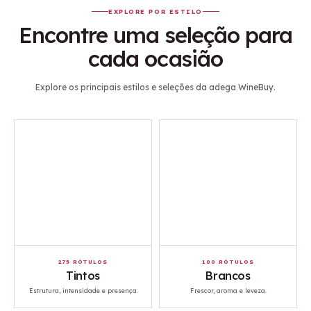
sushi e sashimi.
EXPLORE POR ESTILO
Encontre uma seleção para
DESCOBRIR
cada ocasião
SELEÇÃO
Explore os principais estilos e seleções da adega WineBuy.
275 RÓTULOS
100 RÓTULOS
Tintos
Brancos
Estrutura, intensidade e presença.
Frescor, aroma e leveza.