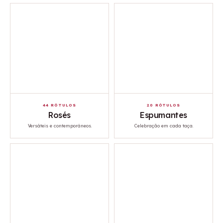
44 RÓTULOS
20 RÓTULOS
Rosés
Espumantes
Versáteis e contemporâneos.
Celebração em cada taça.